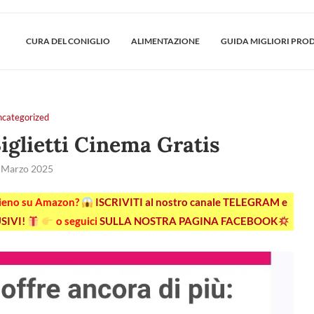
CURA DEL CONIGLIO
ALIMENTAZIONE
GUIDA MIGLIORI PRO
ncategorized
glietti Cinema Gratis
 Marzo 2025
pieno su Amazon?
ISCRIVITI al nostro canale TELEGRAM e
SIVI!
o seguici
SULLA NOSTRA PAGINA FACEBOOK