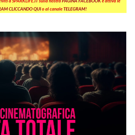
criviti a SPARKLIFE.IT sulla nostra
PAGINA FACEBOOK
e attiva le
GRAM CLICCANDO QUI
o al canale
TELEGRAM
!