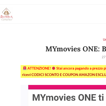
U
MYmovies ONE: Bi
27
ATTENZIONE!
Stai ancora pagando a prezzo 
ricevi CODICI SCONTO E COUPON AMAZON ESCLU