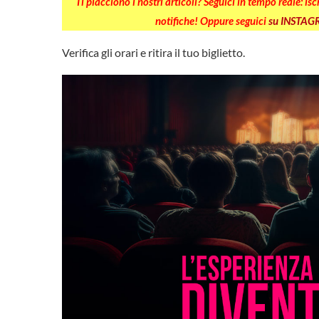
Ti piacciono i nostri articoli? Seguici in tempo reale: is
notifiche! Oppure seguici
su INSTA
Verifica gli orari e ritira il tuo biglietto.