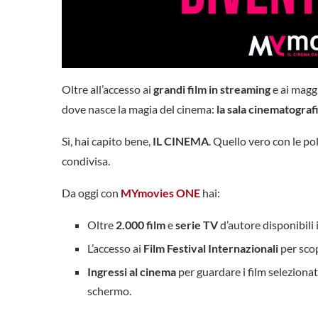
Oltre all’accesso ai
grandi film in streaming
e ai magg
dove nasce la magia del cinema:
la sala cinematograf
Sì, hai capito bene,
IL CINEMA
. Quello vero con le po
condivisa.
Da oggi con
MYmovies ONE
hai:
Oltre
2.000 film
e
serie TV
d’autore disponibili 
L’accesso ai
Film Festival Internazionali
per scop
Ingressi al cinema
per guardare i film selezionat
schermo.