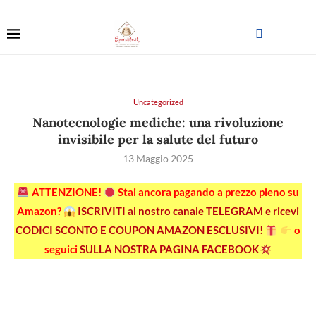
Uncategorized
Nanotecnologie mediche: una rivoluzione
invisibile per la salute del futuro
13 Maggio 2025
ATTENZIONE!
Stai ancora pagando a prezzo pieno su
Amazon?
ISCRIVITI al nostro canale TELEGRAM e ricevi
CODICI SCONTO E COUPON AMAZON ESCLUSIVI!
o
seguici
SULLA NOSTRA PAGINA FACEBOOK