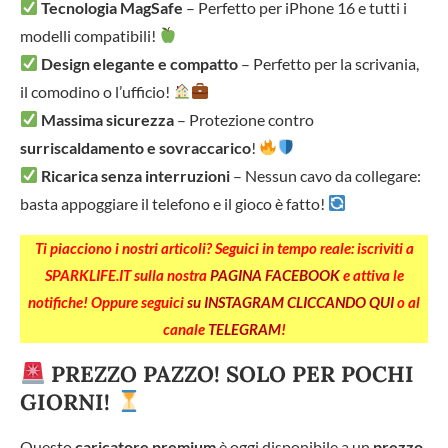
Tecnologia MagSafe
– Perfetto per iPhone 16 e tutti i
modelli compatibili!
Design elegante e compatto
– Perfetto per la scrivania,
il comodino o l’ufficio!
Massima sicurezza
– Protezione contro
surriscaldamento e sovraccarico
!
Ricarica senza interruzioni
– Nessun cavo da collegare:
basta appoggiare il telefono e il gioco è fatto!
Ti piacciono i nostri articoli? Seguici in tempo reale: iscriviti a
SPARKLIFE.IT sulla nostra
PAGINA FACEBOOK
e attiva le
notifiche! Oppure seguici
su INSTAGRAM CLICCANDO QUI
o al
canale
TELEGRAM
!
PREZZO PAZZO! SOLO PER POCHI
GIORNI!
Questo
caricatore premium
è oggi disponibile a un
prezzo