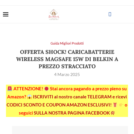
Guida Migliori Prodotti
OFFERTA SHOCK! CARICABATTERIE
WIRELESS MAGSAFE 15W DI BELKIN A
PREZZO STRACCIATO
4 Marzo 2025
ATTENZIONE!
Stai ancora pagando a prezzo pieno su
Amazon?
ISCRIVITI al nostro canale TELEGRAM e ricevi
CODICI SCONTO E COUPON AMAZON ESCLUSIVI!
o
seguici
SULLA NOSTRA PAGINA FACEBOOK