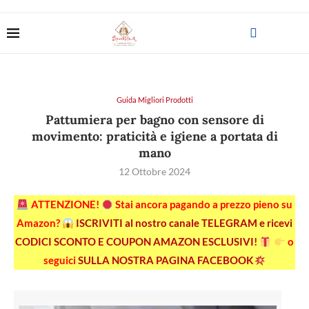
Guida Migliori Prodotti
Pattumiera per bagno con sensore di
movimento: praticità e igiene a portata di
mano
12 Ottobre 2024
ATTENZIONE!
Stai ancora pagando a prezzo pieno su
Amazon?
ISCRIVITI al nostro canale TELEGRAM e ricevi
CODICI SCONTO E COUPON AMAZON ESCLUSIVI!
o
seguici
SULLA NOSTRA PAGINA FACEBOOK