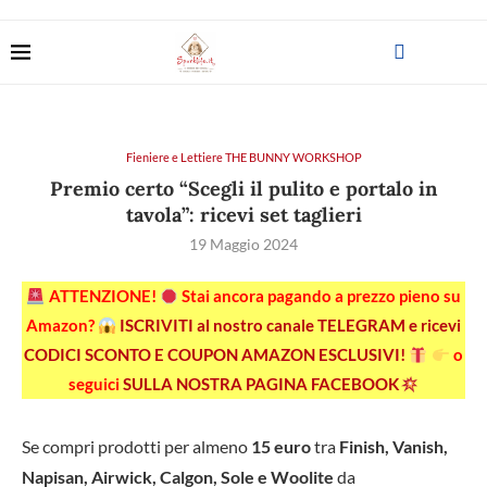
Fieniere e Lettiere THE BUNNY WORKSHOP
Premio certo “Scegli il pulito e portalo in
tavola”: ricevi set taglieri
19 Maggio 2024
ATTENZIONE!
Stai ancora pagando a prezzo pieno su
Amazon?
ISCRIVITI al nostro canale TELEGRAM e ricevi
CODICI SCONTO E COUPON AMAZON ESCLUSIVI!
o
seguici
SULLA NOSTRA PAGINA FACEBOOK
Se compri prodotti per almeno
15 euro
tra
Finish, Vanish,
Napisan, Airwick, Calgon, Sole e Woolite
da