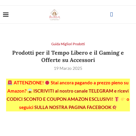
Guida Migliori Prodotti
Prodotti per il Tempo Libero e il Gaming e
Offerte su Accessori
19 Marzo 2025
ATTENZIONE!
Stai ancora pagando a prezzo pieno su
Amazon?
ISCRIVITI al nostro canale TELEGRAM e ricevi
CODICI SCONTO E COUPON AMAZON ESCLUSIVI!
o
seguici
SULLA NOSTRA PAGINA FACEBOOK