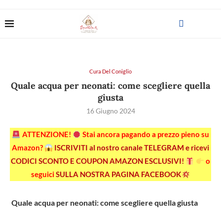
Cura Del Coniglio
Quale acqua per neonati: come scegliere quella
giusta
16 Giugno 2024
ATTENZIONE!
Stai ancora pagando a prezzo pieno su
Amazon?
ISCRIVITI al nostro canale TELEGRAM e ricevi
CODICI SCONTO E COUPON AMAZON ESCLUSIVI!
o
seguici
SULLA NOSTRA PAGINA FACEBOOK
Quale acqua per neonati: come scegliere quella giusta