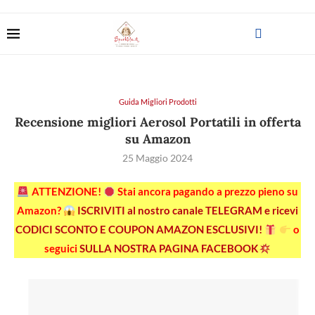
Guida Migliori Prodotti
Recensione migliori Aerosol Portatili in offerta
su Amazon
25 Maggio 2024
ATTENZIONE!
Stai ancora pagando a prezzo pieno su
Amazon?
ISCRIVITI al nostro canale TELEGRAM e ricevi
CODICI SCONTO E COUPON AMAZON ESCLUSIVI!
o
seguici
SULLA NOSTRA PAGINA FACEBOOK