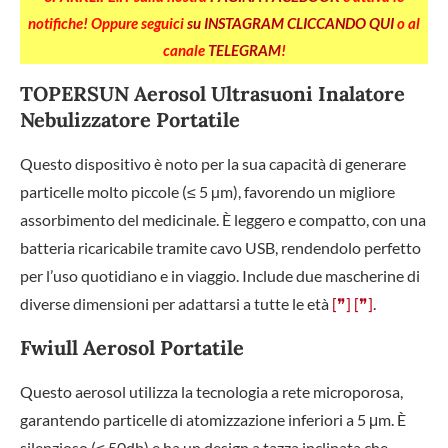
notifiche! Oppure seguici
su INSTAGRAM CLICCANDO QUI
o al
canale
TELEGRAM
!
TOPERSUN Aerosol Ultrasuoni Inalatore
Nebulizzatore Portatile
Questo dispositivo è noto per la sua capacità di generare
particelle molto piccole (≤ 5 µm), favorendo un migliore
assorbimento del medicinale. È leggero e compatto, con una
batteria ricaricabile tramite cavo USB, rendendolo perfetto
per l’uso quotidiano e in viaggio. Include due mascherine di
diverse dimensioni per adattarsi a tutte le età
[❞]
[❞]
.
Fwiull Aerosol Portatile
Questo aerosol utilizza la tecnologia a rete microporosa,
garantendo particelle di atomizzazione inferiori a 5 μm. È
silenzioso (≤ 50db) e ha un design a tazza inclinata che