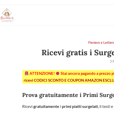
Fieniere e Let
Ricevi gratis i Surge
3 
ATTENZIONE!
Stai ancora pagando a prezzo 
ricevi CODICI SCONTO E COUPON AMAZON ESCLU
Prova gratuitamente i Primi Surg
Ricevi
gratuitamente
i
primi piatti surgelati
, li test