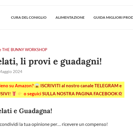
CURA DEL CONIGLIO
ALIMENTAZIONE
GUIDA MIGLIORI PRO
tiere THE BUNNY WORKSHOP
lati, li provi e guadagni!
Maggio 2024
pieno su Amazon?
ISCRIVITI al nostro canale TELEGRAM e
SIVI!
o seguici
SULLA NOSTRA PAGINA FACEBOOK
elati e Guadagna!
i e condividi la tua opinione per… ricevere un compenso!