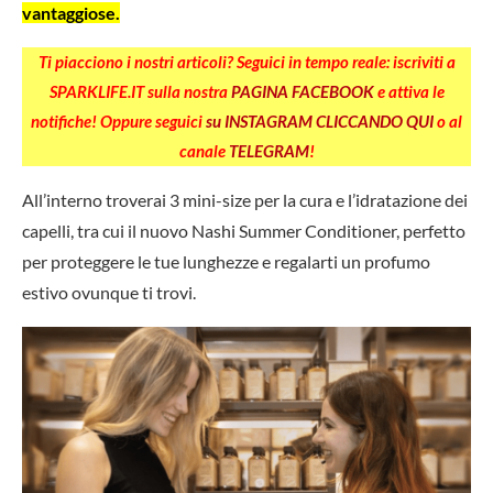
vantaggiose.
Ti piacciono i nostri articoli? Seguici in tempo reale: iscriviti a
SPARKLIFE.IT sulla nostra
PAGINA FACEBOOK
e attiva le
notifiche! Oppure seguici
su INSTAGRAM CLICCANDO QUI
o al
canale
TELEGRAM
!
All’interno troverai 3 mini-size per la cura e l’idratazione dei
capelli, tra cui il nuovo Nashi Summer Conditioner, perfetto
per proteggere le tue lunghezze e regalarti un profumo
estivo ovunque ti trovi.