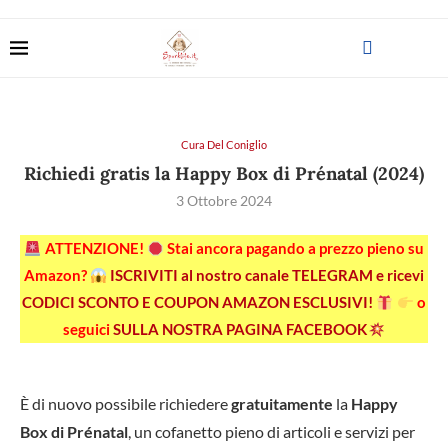
Cura Del Coniglio
Richiedi gratis la Happy Box di Prénatal (2024)
3 Ottobre 2024
ATTENZIONE!
Stai ancora pagando a prezzo pieno su
Amazon?
ISCRIVITI al nostro canale TELEGRAM e ricevi
CODICI SCONTO E COUPON AMAZON ESCLUSIVI!
o
seguici
SULLA NOSTRA PAGINA FACEBOOK
È di nuovo possibile richiedere
gratuitamente
la
Happy
Box di Prénatal
, un
cofanetto pieno di articoli e servizi per