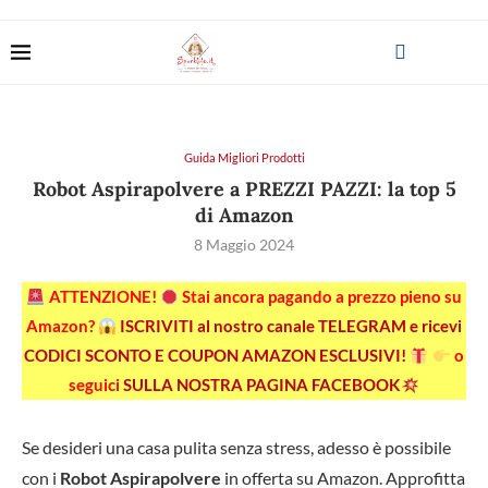
Guida Migliori Prodotti
Robot Aspirapolvere a PREZZI PAZZI: la top 5
di Amazon
8 Maggio 2024
ATTENZIONE!
Stai ancora pagando a prezzo pieno su
Amazon?
ISCRIVITI al nostro canale TELEGRAM e ricevi
CODICI SCONTO E COUPON AMAZON ESCLUSIVI!
o
seguici
SULLA NOSTRA PAGINA FACEBOOK
Se desideri una casa pulita senza stress, adesso è possibile
con i
Robot Aspirapolvere
in offerta su Amazon. Approfitta