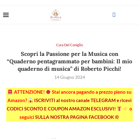
Cura Del Coniglio
Scopri la Passione per la Musica con
“Quaderno pentagrammato per bambini: Il mio
quaderno di musica” di Roberto Picchi!
14 Giugno 2024
ATTENZIONE!
Stai ancora pagando a prezzo pieno su
Amazon?
ISCRIVITI al nostro canale TELEGRAM e ricevi
CODICI SCONTO E COUPON AMAZON ESCLUSIVI!
o
seguici
SULLA NOSTRA PAGINA FACEBOOK